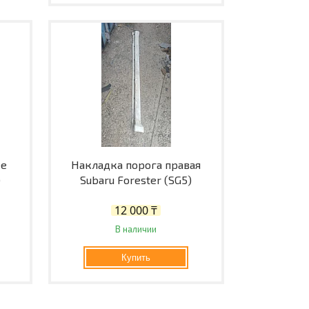
ее
Накладка порога правая
)
Subaru Forester (SG5)
12 000 ₸
В наличии
Купить