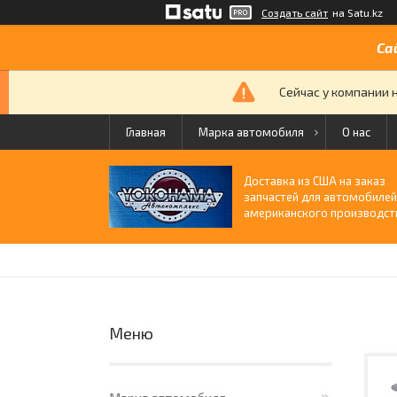
Создать сайт
на Satu.kz
Са
Сейчас у компании 
Главная
Марка автомобиля
О нас
Доставка из США на заказ
запчастей для автомобиле
американского производст