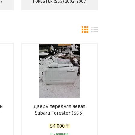
7
FORESTER (SG5) 2002-2007
ый
Дверь передняя левая
)
Subaru Forester (SG5)
54 000 ₸
В наличии