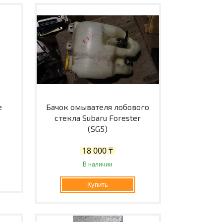
е
Бачок омывателя лобового
)
стекла Subaru Forester
(SG5)
18 000 ₸
В наличии
Купить