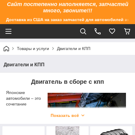
Сайт постепенно наполняется, запчастей
много, звоните!!!
Доставка из США на заказ запчастей для автомобилей аме
Товары и услуги
Двигатели и КПП
Двигатели и КПП
Двигатель в сборе с кпп
Японские
автомобили – это
сочетание
практичности,
надежности.
Показать всё
Однако со
временем даже
такие