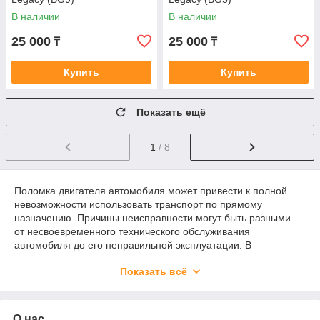
В наличии
В наличии
25 000
25 000
₸
₸
Купить
Купить
Показать ещё
1
/ 8
Поломка двигателя автомобиля может привести к полной
невозможности использовать транспорт по прямому
назначению. Причины неисправности могут быть разными —
от несвоевременного технического обслуживания
автомобиля до его неправильной эксплуатации. В
автоцентре Yokohama представлен широкий выбор
Показать всё
двигателей и КПП для японских автомобилей по доступным
ценам.
О нас