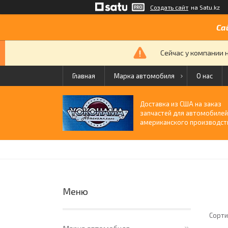
Создать сайт
на Satu.kz
Са
Сейчас у компании 
Главная
Марка автомобиля
О нас
Доставка из США на заказ
запчастей для автомобиле
американского производст