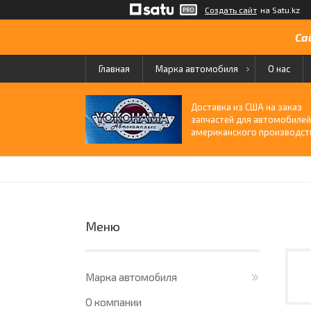
Создать сайт
на Satu.kz
Са
Главная
Марка автомобиля
О нас
Доставка из США на заказ
запчастей для автомобиле
американского производст
Марка автомобиля
О компании