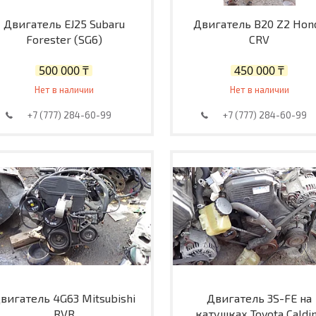
Двигатель EJ25 Subaru
Двигатель B20 Z2 Hon
Forester (SG6)
CRV
500 000 ₸
450 000 ₸
Нет в наличии
Нет в наличии
+7 (777) 284-60-99
+7 (777) 284-60-99
вигатель 4G63 Mitsubishi
Двигатель 3S-FE на
RVR
катушках Toyota Caldi