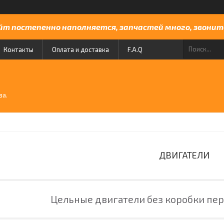
йт постепенно наполняется, запчастей много, звоните
Контакты
Оплата и доставка
F.A.Q
й
ва.
ДВИГАТЕЛИ
Цельные двигатели без коробки пе