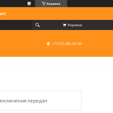
Корзина
!!!
Корзина
+7 (777) 284-60-99
реключения передач