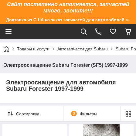
Сайт постепенно наполняется, запчастей
много, звоните!!!
Доставка из США на заказ запчастей для автомобилей аме
Товары и услуги
Автозапчасти для Subaru
Subaru Fo
Электрооснащение Subaru Forester (SF5) 1997-1999
Электрооснащение для автомобиля
Subaru Forester 1997-1999
Сортировка
0
Фильтры