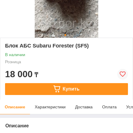
Блок АБС Subaru Forester (SF5)
В наличии
Розница
18 000
₸
Купить
Описание
Характеристики
Доставка
Оплата
Усл
Описание