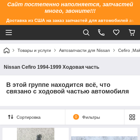
Сайт постепенно наполняется, запчастей
много, звоните!!!
Доставка из США на заказ запчастей для автомобилей аме
Товары и услуги
Автозапчасти для Nissan
Cefiro ,M
Nissan Cefiro 1994-1999 Ходовая часть
В этой группе находится всё, что
связано с ходовой частью автомобиля
Сортировка
0
Фильтры