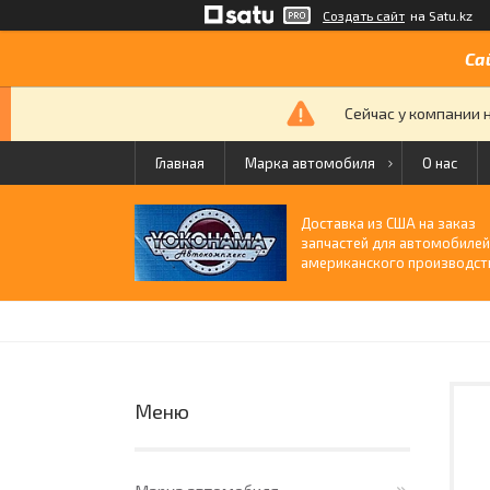
Создать сайт
на Satu.kz
Са
Сейчас у компании 
Главная
Марка автомобиля
О нас
Доставка из США на заказ
запчастей для автомобиле
американского производст