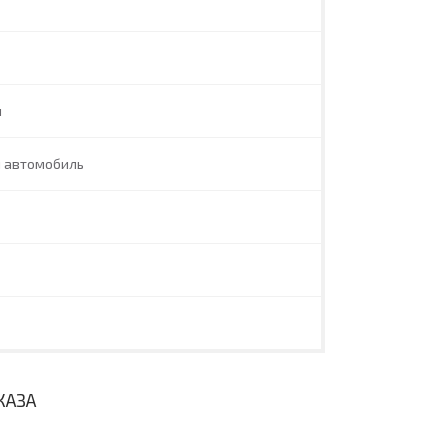
л
й автомобиль
КАЗА