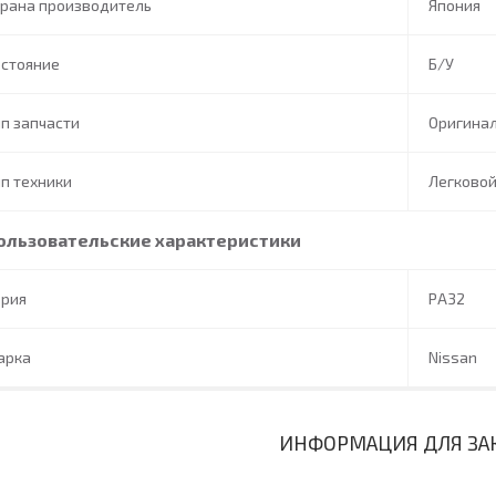
трана производитель
Япония
остояние
Б/У
п запчасти
Оригина
п техники
Легково
ользовательские характеристики
ерия
PA32
арка
Nissan
ИНФОРМАЦИЯ ДЛЯ ЗА