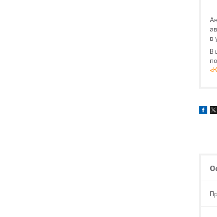
Ав
ав
в 
В 
по
«
О
П