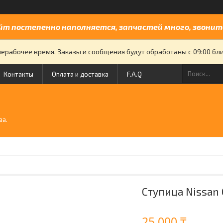
йт постепенно наполняется, запчастей много, звоните
нерабочее время. Заказы и сообщения будут обработаны с 09:00 бли
Контакты
Оплата и доставка
F.A.Q
й
ва.
Ступица Nissan 
25 000 ₸