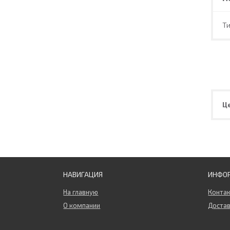
Т
Ц
НАВИГАЦИЯ
ИНФО
На главную
Конта
О компании
Достав