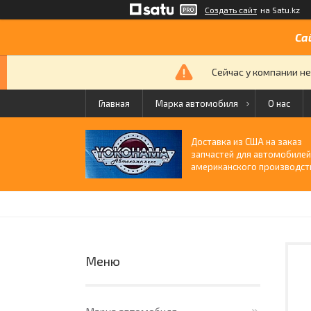
Создать сайт
на Satu.kz
Са
Сейчас у компании не
Главная
Марка автомобиля
О нас
Доставка из США на заказ
запчастей для автомобиле
американского производст