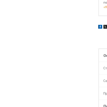
по
«
О
С
С
П
П