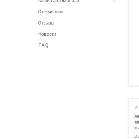
Марка автомобиля
О компании
Отзывы
Новости
F.A.Q
Ус
Ав
ав
в 
В 