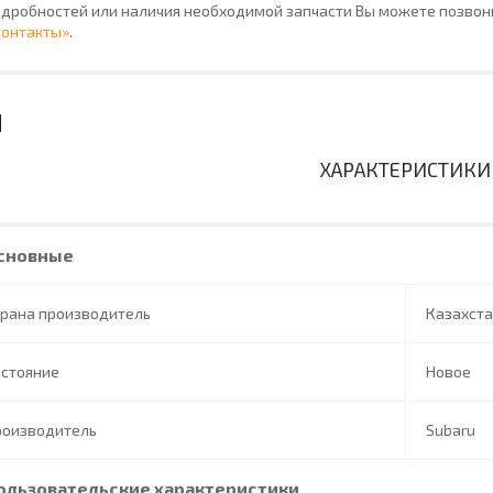
дробностей или наличия необходимой запчасти Вы можете позвони
Контакты»
.
ХАРАКТЕРИСТИКИ
сновные
трана производитель
Казахст
остояние
Новое
роизводитель
Subaru
ользовательские характеристики