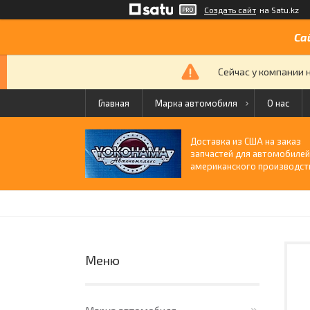
Создать сайт
на Satu.kz
Са
Сейчас у компании 
Главная
Марка автомобиля
О нас
Доставка из США на заказ
запчастей для автомобиле
американского производст