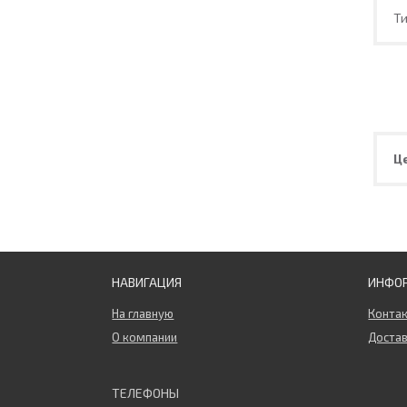
Т
Ц
НАВИГАЦИЯ
ИНФО
На главную
Конта
О компании
Достав