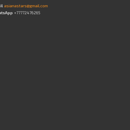
asianastars@gmail.com
+77772476265