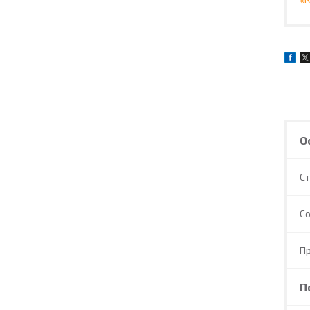
О
С
С
П
П