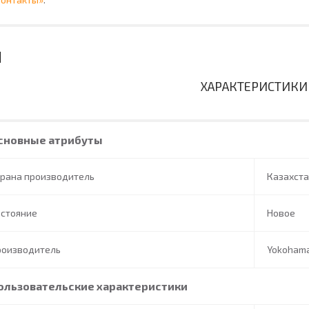
ХАРАКТЕРИСТИКИ
сновные атрибуты
трана производитель
Казахст
остояние
Новое
роизводитель
Yokoham
ользовательские характеристики