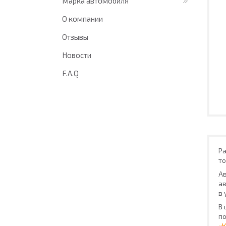
Марка автомобиля
О компании
Отзывы
Новости
F.A.Q
Р
то
Ав
ав
в 
В 
по
«