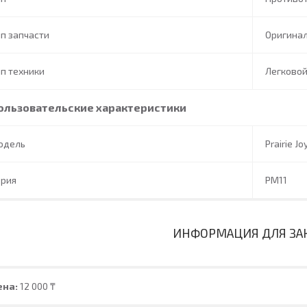
п запчасти
Оригина
п техники
Легково
ользовательские характеристики
одель
Prairie Jo
ерия
PM11
ИНФОРМАЦИЯ ДЛЯ ЗА
ена:
12 000 ₸