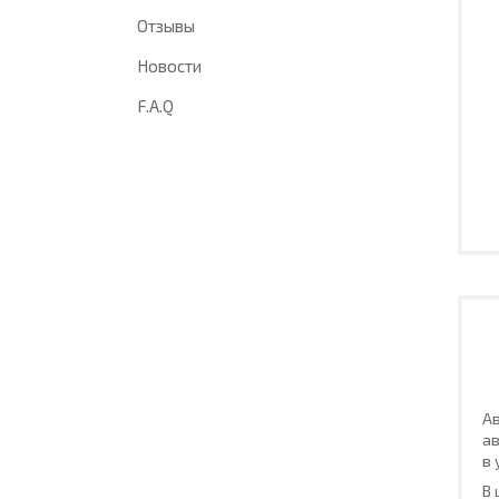
Отзывы
Новости
F.A.Q
Ав
ав
в 
В 