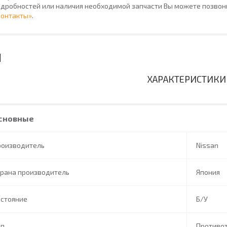
дробностей или наличия необходимой запчасти Вы можете позвони
Контакты»
.
ХАРАКТЕРИСТИКИ
сновные
роизводитель
Nissan
трана производитель
Япония
остояние
Б/У
ип
Противо