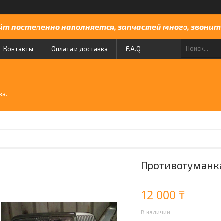
йт постепенно наполняется, запчастей много, звоните
Контакты
Оплата и доставка
F.A.Q
й
ва.
Противотуманка 
12 000 ₸
В наличии