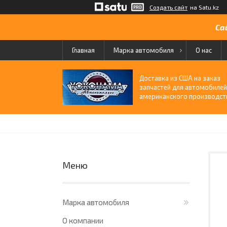
Создать сайт
на Satu.kz
Са
Главная
Марка автомобиля
О нас
Доставка из США на заказ
запчастей для автомобиле
американского производст
Марка автомобиля
О компании