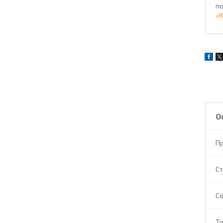
по
«
О
П
С
С
Т