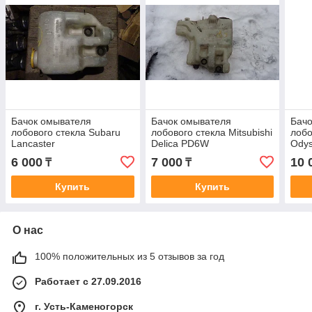
Бачок омывателя
Бачок омывателя
Бачо
лобового стекла Subaru
лобового стекла Mitsubishi
лобо
Lancaster
Delica PD6W
Ody
6 000
7 000
10 
₸
₸
Купить
Купить
О нас
100% положительных из 5 отзывов за год
Работает с 27.09.2016
г. Усть-Каменогорск