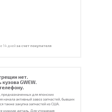
ие 14 дней
за счет покупателя
 трещин нет.
ь кузова GWEW.
телефону.
, предназначенных для японских
ия начала активный завоз запчастей, бывших
ся также закупка запчастей из США.
е нужную деталь. Для уточнения