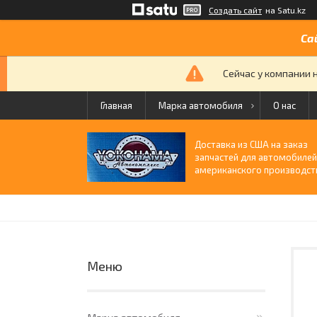
Создать сайт
на Satu.kz
Са
Сейчас у компании 
Главная
Марка автомобиля
О нас
Доставка из США на заказ
запчастей для автомобиле
американского производст