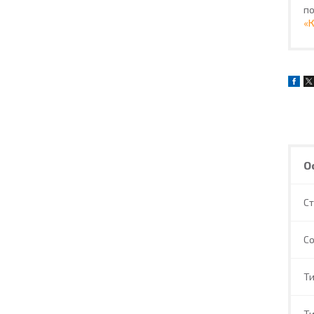
по
«
О
С
С
Ти
Ти