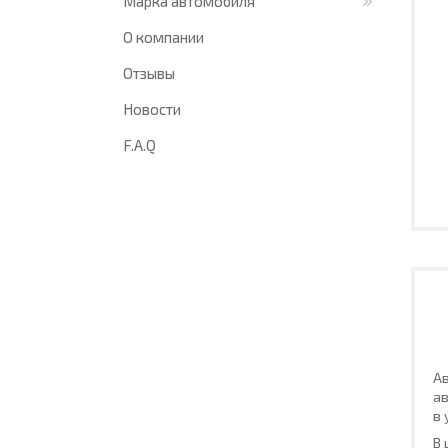
Марка автомобиля
О компании
Отзывы
Новости
F.A.Q
Ав
ав
в 
В 