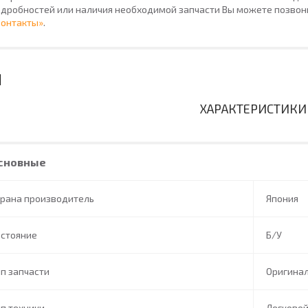
дробностей или наличия необходимой запчасти Вы можете позвони
Контакты»
.
ХАРАКТЕРИСТИКИ
сновные
трана производитель
Япония
остояние
Б/У
п запчасти
Оригина
п техники
Легково