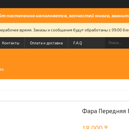
йт постепенно наполняется, запчастей много, звоните
нерабочее время. Заказы и сообщения будут обработаны с 09:00 бли
Контакты
Оплата и доставка
F.A.Q
й
ва.
Фара Передняя 
18 000 ₸