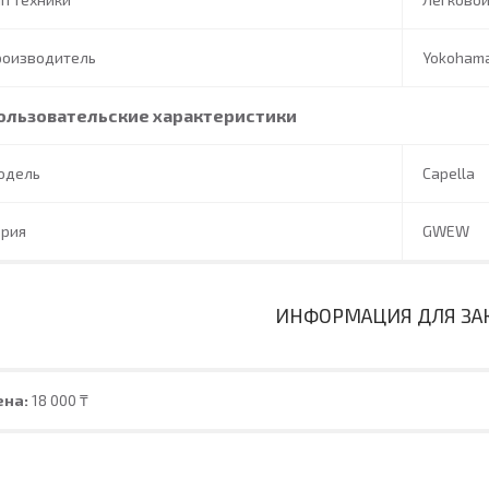
роизводитель
Yokoham
ользовательские характеристики
одель
Capella
ерия
GWEW
ИНФОРМАЦИЯ ДЛЯ ЗА
ена:
18 000 ₸