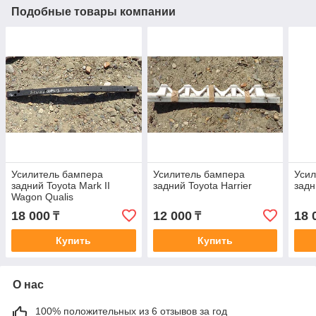
Подобные товары компании
Усилитель бампера
Усилитель бампера
Усил
задний Toyota Mark II
задний Toyota Harrier
задн
Wagon Qualis
18 000
12 000
18 
₸
₸
Купить
Купить
О нас
100% положительных из 6 отзывов за год