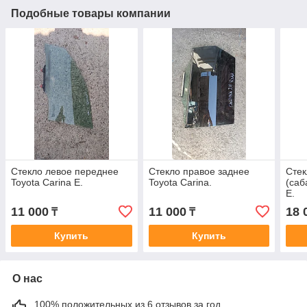
Подобные товары компании
Стекло левое переднее
Стекло правое заднее
Стек
Toyota Carina E.
Toyota Carina.
(саб
E.
11 000
11 000
18 
₸
₸
Купить
Купить
О нас
100% положительных из 6 отзывов за год