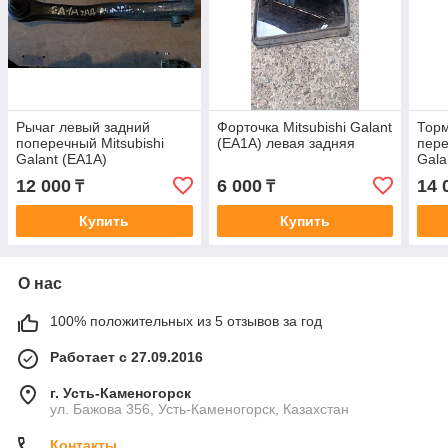
Рычаг левый задний
Форточка Mitsubishi Galant
Торм
поперечный Mitsubishi
(EA1A) левая задняя
пере
Galant (EA1A)
Gala
12 000
6 000
14 
₸
₸
Купить
Купить
О нас
100% положительных из 5 отзывов за год
Работает с 27.09.2016
г. Усть-Каменогорск
ул. Бажова 356, Усть-Каменогорск, Казахстан
Контакты