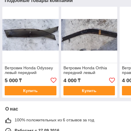
Подобные товары компании
Ветровик Honda Odyssey
Ветровик Honda Orthia
Ветр
левый передний
передний левый
пра
5 000
4 000
4 0
₸
₸
Купить
Купить
О нас
100% положительных из 6 отзывов за год
Работает с 27.09.2016