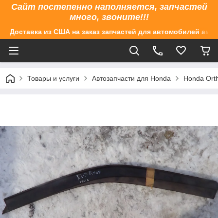
Сайт постепенно наполняется, запчастей
много, звоните!!!
Доставка из США на заказ запчастей для автомобилей аме
Товары и услуги
Автозапчасти для Honda
Honda Ort