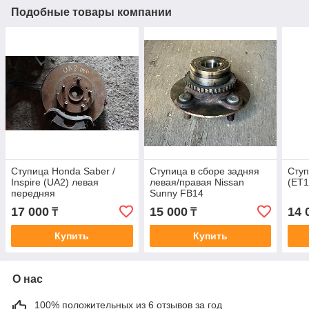
Подобные товары компании
Ступица Honda Saber /
Ступица в сборе задняя
Ступ
Inspire (UA2) левая
левая/правая Nissan
(ET1
передняя
Sunny FB14
17 000
15 000
14 
₸
₸
Купить
Купить
О нас
100% положительных из 6 отзывов за год