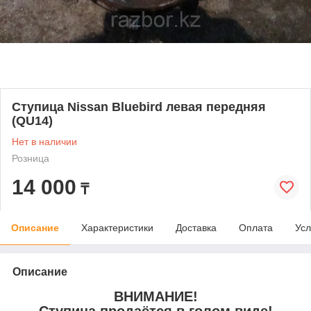
Ступица Nissan Bluebird левая передняя
(QU14)
Нет в наличии
Розница
14 000
₸
Описание
Характеристики
Доставка
Оплата
Усл
Описание
ВНИМАНИЕ!
Ступица продаётся в голом виде!