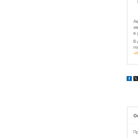
Ав
ав
в 
В 
по
«
О
П