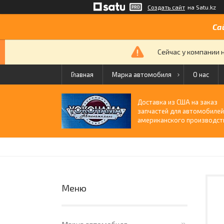
Создать сайт
на Satu.kz
Са
Сейчас у компании 
Главная
Марка автомобиля
О нас
Доставка из США на заказ
запчастей для автомобиле
американского производст