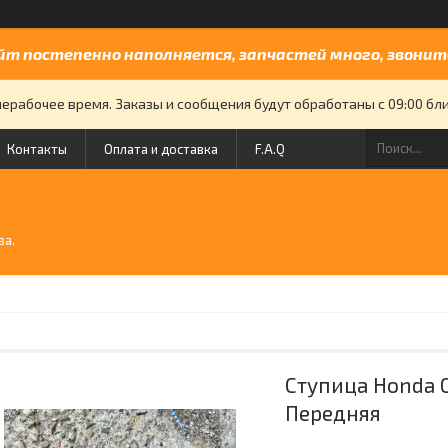
йт постепенно наполняется, запчастей много, звоните
нерабочее время. Заказы и сообщения будут обработаны с 09:00 бли
Контакты
Оплата и доставка
F.A.Q
й
ва.
Ступица Honda 
Передняя