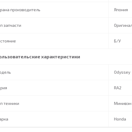
трана производитель
Япония
п запчасти
Оригина
остояние
Б/У
ользовательские характеристики
одель
Odyssey
ерия
RA2
п техники
Минивэн
арка
Honda