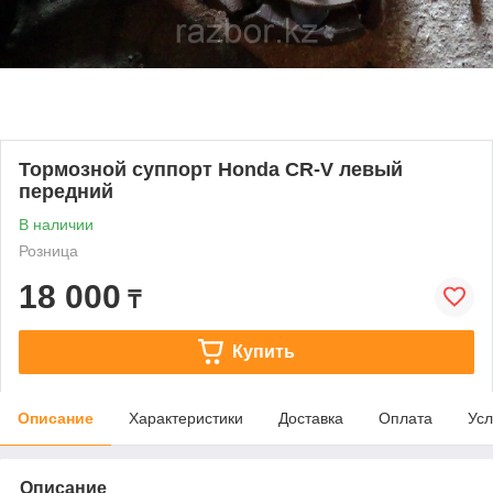
Тормозной суппорт Honda CR-V левый
передний
В наличии
Розница
18 000
₸
Купить
Описание
Характеристики
Доставка
Оплата
Усл
Описание