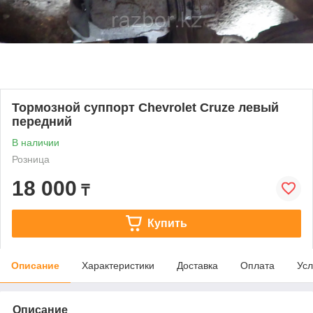
Тормозной суппорт Chevrolet Cruze левый
передний
В наличии
Розница
18 000
₸
Купить
Описание
Характеристики
Доставка
Оплата
Усл
Описание