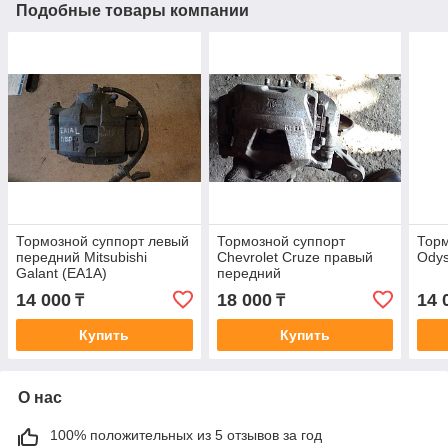
Подобные товары компании
Тормозной суппорт левый
Тормозной суппорт
Торм
передний Mitsubishi
Chevrolet Cruze правый
Odys
Galant (EA1A)
передний
14 000
18 000
14 
₸
₸
Купить
Купить
О нас
100% положительных из 5 отзывов за год