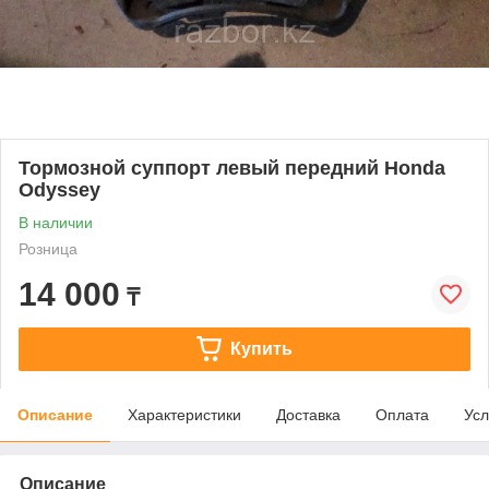
Тормозной суппорт левый передний Honda
Odyssey
В наличии
Розница
14 000
₸
Купить
Описание
Характеристики
Доставка
Оплата
Усл
Описание