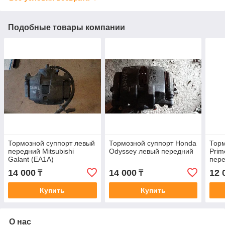
Подобные товары компании
Тормозной суппорт левый
Тормозной суппорт Honda
Торм
передний Mitsubishi
Odyssey левый передний
Prim
Galant (EA1A)
пер
14 000
14 000
12 
₸
₸
Купить
Купить
О нас