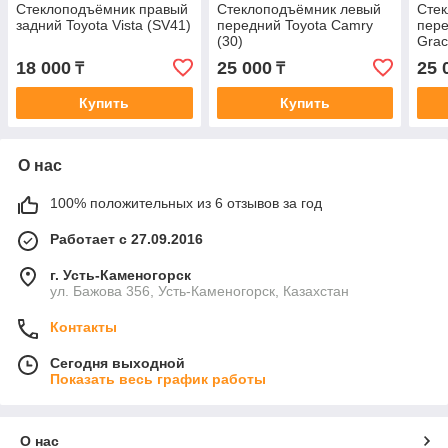
Стеклоподъёмник правый
Стеклоподъёмник левый
Сте
задний Toyota Vista (SV41)
передний Toyota Camry
пере
(30)
Grac
18 000
25 000
25 
₸
₸
Купить
Купить
О нас
100% положительных из 6 отзывов за год
Работает с 27.09.2016
г. Усть-Каменогорск
ул. Бажова 356, Усть-Каменогорск, Казахстан
Контакты
Сегодня выходной
Показать весь график работы
О нас