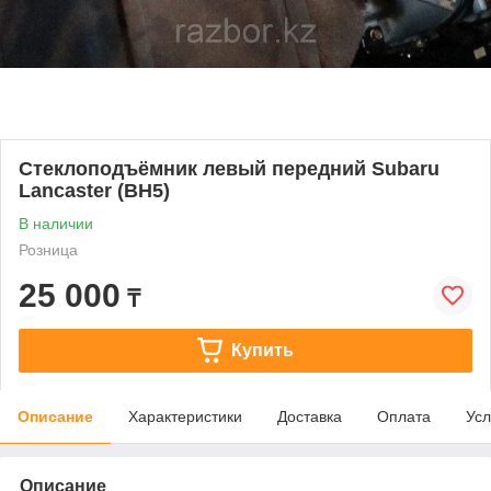
Стеклоподъёмник левый передний Subaru
Lancaster (BH5)
В наличии
Розница
25 000
₸
Купить
Описание
Характеристики
Доставка
Оплата
Усл
Описание