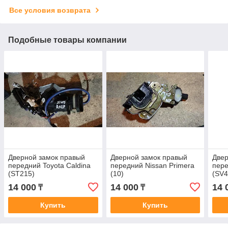
Все условия возврата
Подобные товары компании
Дверной замок правый
Дверной замок правый
Двер
передний Toyota Caldina
передний Nissan Primera
пере
(ST215)
(10)
(SV4
14 000
14 000
14 
₸
₸
Купить
Купить