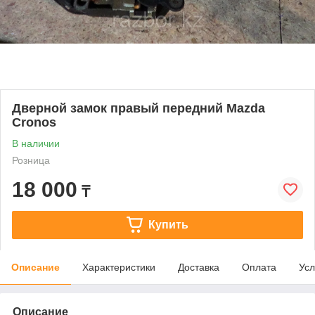
Дверной замок правый передний Mazda
Cronos
В наличии
Розница
18 000
₸
Купить
Описание
Характеристики
Доставка
Оплата
Усл
Описание