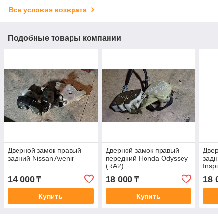
Все условия возврата
Подобные товары компании
Дверной замок правый
Дверной замок правый
Двер
задний Nissan Avenir
передний Honda Odyssey
задн
(RA2)
Insp
14 000
18 000
18 
₸
₸
Купить
Купить