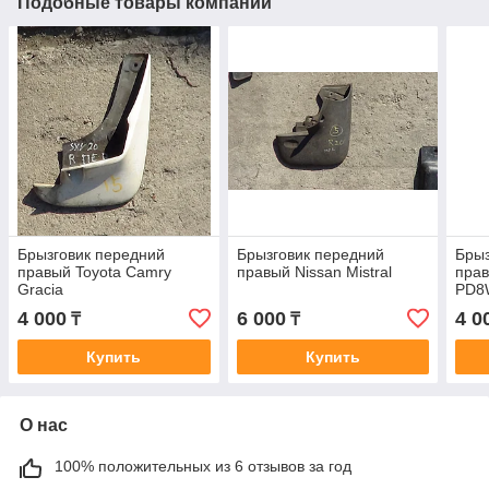
Подобные товары компании
Брызговик передний
Брызговик передний
Брыз
правый Toyota Camry
правый Nissan Mistral
прав
Gracia
PD8
4 000
6 000
4 0
₸
₸
Купить
Купить
О нас
100% положительных из 6 отзывов за год