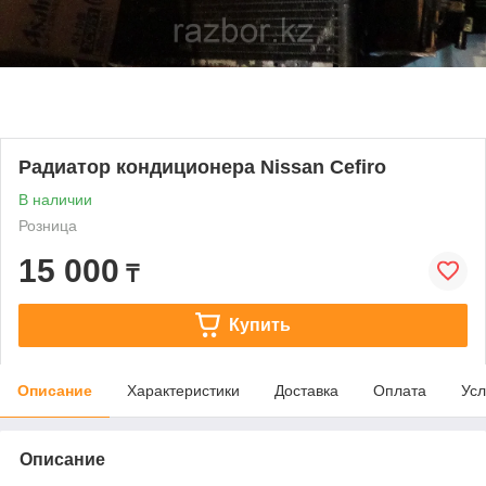
Радиатор кондиционера Nissan Cefiro
В наличии
Розница
15 000
₸
Купить
Описание
Характеристики
Доставка
Оплата
Усл
Описание