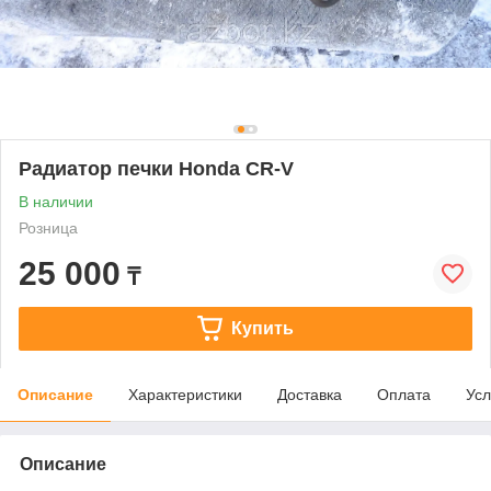
Радиатор печки Honda CR-V
В наличии
Розница
25 000
₸
Купить
Описание
Характеристики
Доставка
Оплата
Усл
Описание