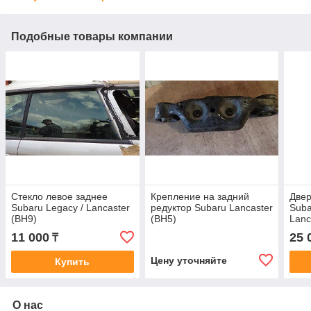
Подобные товары компании
Стекло левое заднее
Крепление на задний
Двер
Subaru Legacy / Lancaster
редуктор Subaru Lancaster
Suba
(BH9)
(BH5)
Lanc
11 000
25 
₸
Цену уточняйте
Купить
О нас