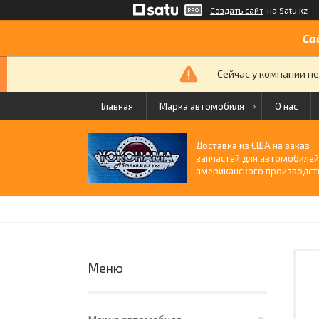
Создать сайт
на Satu.kz
Са
Сейчас у компании не
Главная
Марка автомобиля
О нас
Доставка из США на заказ
запчастей для автомобиле
американского производст