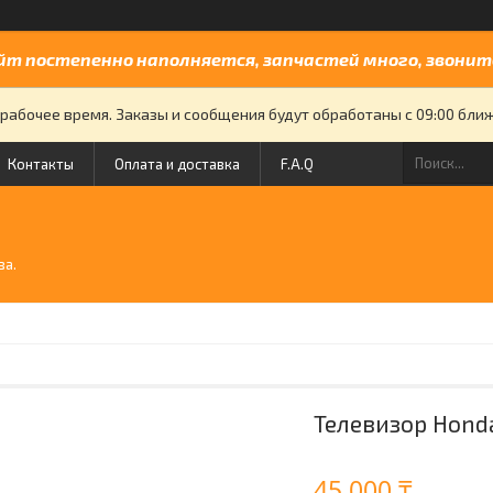
йт постепенно наполняется, запчастей много, звоните
рабочее время. Заказы и сообщения будут обработаны с 09:00 бли
Контакты
Оплата и доставка
F.A.Q
й
ва.
Телевизор Hond
45 000 ₸