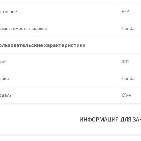
остояние
Б/У
вместимость с маркой
Honda
ользовательские характеристики
ерия
RD1
арка
Honda
одель
CR-V
ИНФОРМАЦИЯ ДЛЯ ЗА