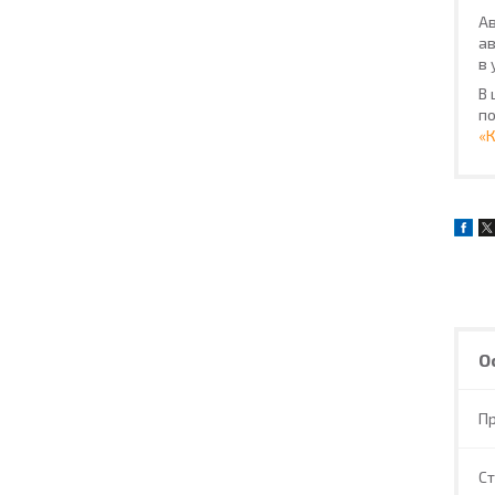
Ав
ав
в 
В 
по
«
О
П
С