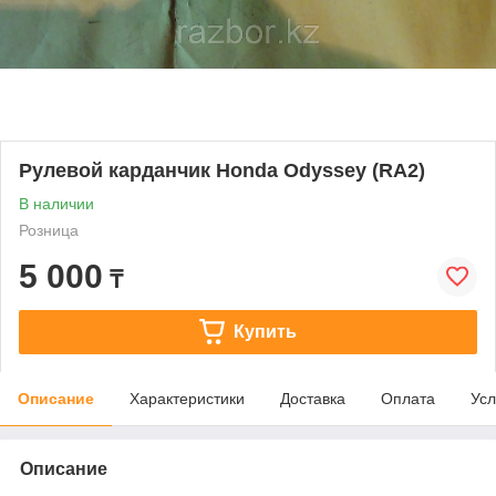
Рулевой карданчик Honda Odyssey (RA2)
В наличии
Розница
5 000
₸
Купить
Описание
Характеристики
Доставка
Оплата
Усл
Описание