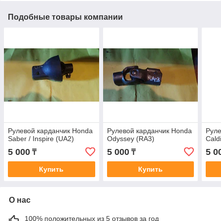
Подобные товары компании
Рулевой карданчик Honda
Рулевой карданчик Honda
Руле
Saber / Inspire (UA2)
Odyssey (RA3)
Cald
5 000
5 000
5 0
₸
₸
Купить
Купить
О нас
100% положительных из 5 отзывов за год