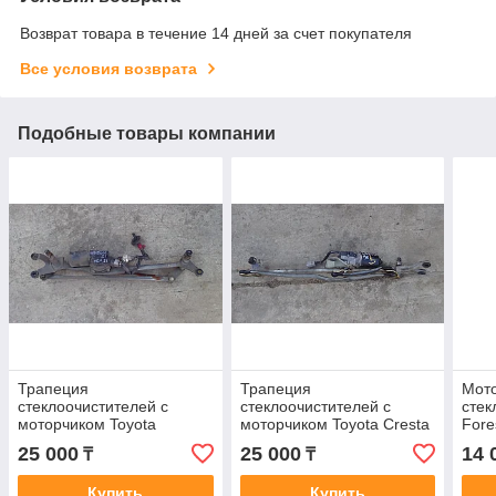
Возврат товара в течение 14 дней за счет покупателя
Все условия возврата
Подобные товары компании
Трапеция
Трапеция
Мот
стеклоочистителей с
стеклоочистителей с
стек
моторчиком Toyota
моторчиком Toyota Cresta
Fore
Windom / Lexus ES (20) /
(90)
25 000
25 000
14 
₸
₸
(MCV21)
Купить
Купить