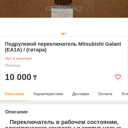
Подрулевой переключатель Mitsubishi Galant
(EA1A) / (гитара)
Нет в наличии
Розница
10 000
₸
Описание
Характеристики
Доставка
Оплата
Усл
Описание
Переключатель в рабочем состоянии,
электрические контакты и корпус целые.