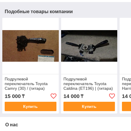
Подобные товары компании
Подрулевой
Подрулевой
Под
переключатель Toyota
переключатель Toyota
пере
Camry (30) / (гитара)
Caldina (ET196) | (гитара)
Harr
15 000
14 000
14 
₸
₸
Купить
Купить
О нас