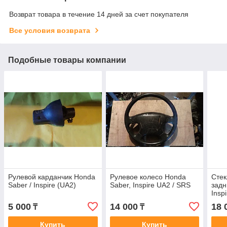
Возврат товара в течение 14 дней за счет покупателя
Все условия возврата
Подобные товары компании
Рулевой карданчик Honda
Рулевое колесо Honda
Сте
Saber / Inspire (UA2)
Saber, Inspire UA2 / SRS
задн
Insp
5 000
14 000
18 
₸
₸
Купить
Купить