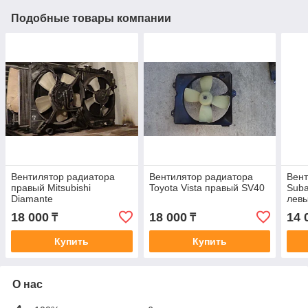
Подобные товары компании
Вентилятор радиатора
Вентилятор радиатора
Вент
правый Mitsubishi
Toyota Vista правый SV40
Suba
Diamante
лев
18 000
18 000
14 
₸
₸
Купить
Купить
О нас