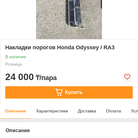
Накладки порогов Honda Odyssey / RA3
В наличии
Розница
24 000
₸/пара
Купить
Описание
Характеристики
Доставка
Оплата
Усл
Описание