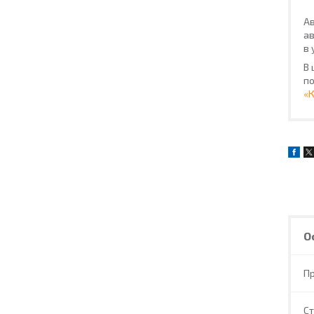
Ав
ав
в 
В 
по
«
О
П
С