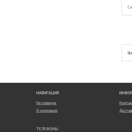
С
Ц
НАВИГАЦИЯ
ИНФО
На главную
Конта
О компании
Достав