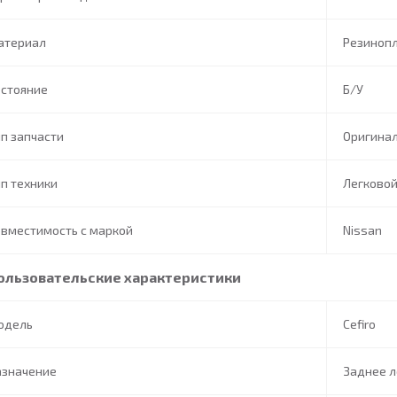
атериал
Резиноп
остояние
Б/У
п запчасти
Оригина
п техники
Легково
вместимость с маркой
Nissan
ользовательские характеристики
одель
Cefiro
азначение
Заднее 