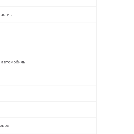
ластик
л
й автомобиль
левое