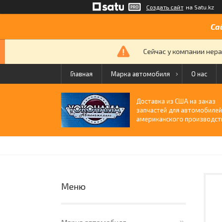
Создать сайт
на Satu.kz
Са
Сейчас у компании нера
Главная
Марка автомобиля
О нас
Доставка из США на заказ
запчастей для автомобиле
американского производст