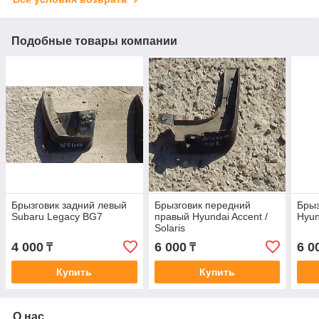
Подобные товары компании
Брызговик задний левый
Брызговик передний
Брыз
Subaru Legacy BG7
правый Hyundai Accent /
Hyun
Solaris
4 000
6 000
6 0
₸
₸
Купить
Купить
О нас