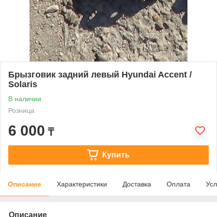
Брызговик задний левый Hyundai Accent /
Solaris
В наличии
Розница
6 000
₸
Купить
Описание
Характеристики
Доставка
Оплата
Усл
Описание