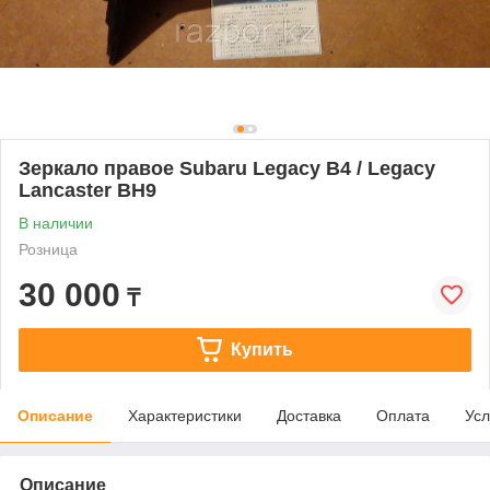
Зеркало правое Subaru Legacy B4 / Legacy
Lancaster BH9
В наличии
Розница
30 000
₸
Купить
Описание
Характеристики
Доставка
Оплата
Усл
Описание