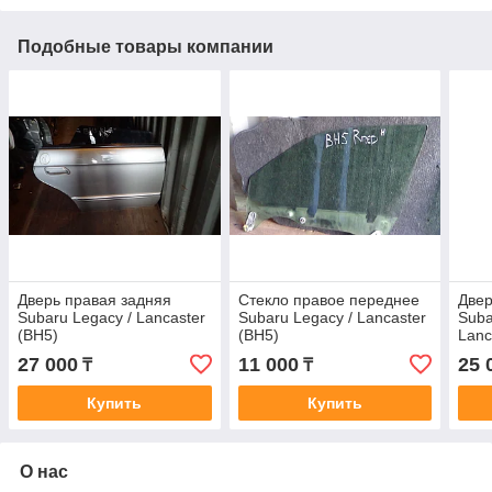
Подобные товары компании
Дверь правая задняя
Стекло правое переднее
Двер
Subaru Legacy / Lancaster
Subaru Legacy / Lancaster
Suba
(BH5)
(BH5)
Lanc
27 000
11 000
25 
₸
₸
Купить
Купить
О нас