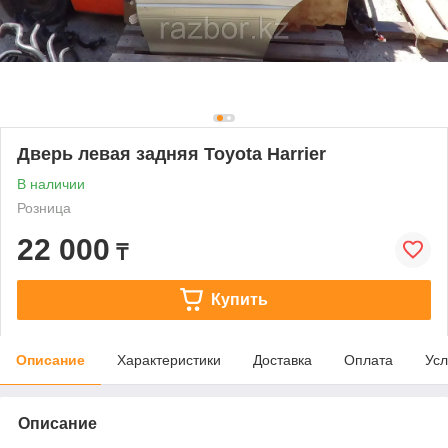
Дверь левая задняя Toyota Harrier
В наличии
Розница
22 000
₸
Купить
Описание
Характеристики
Доставка
Оплата
Усл
Описание