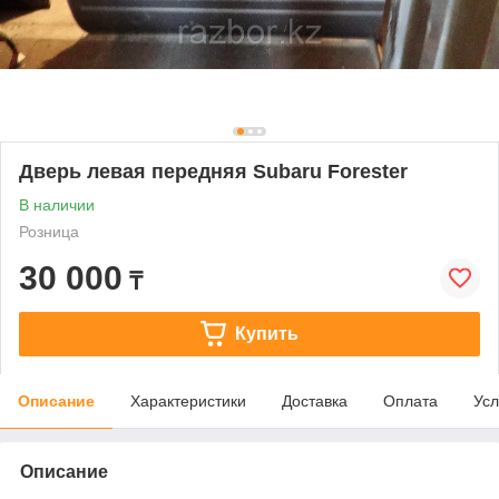
Дверь левая передняя Subaru Forester
В наличии
Розница
30 000
₸
Купить
Описание
Характеристики
Доставка
Оплата
Усл
Описание