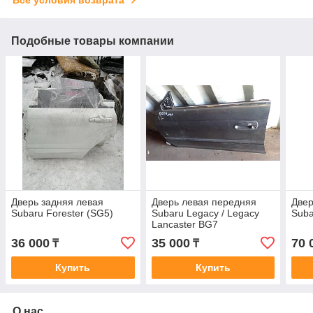
Подобные товары компании
Дверь задняя левая
Дверь левая передняя
Двер
Subaru Forester (SG5)
Subaru Legacy / Legacy
Suba
Lancaster BG7
36 000
35 000
70 
₸
₸
Купить
Купить
О нас