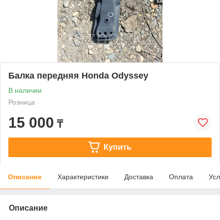
Балка передняя Honda Odyssey
В наличии
Розница
15 000
₸
Купить
Описание
Характеристики
Доставка
Оплата
Усл
Описание