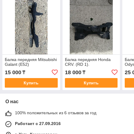
Балка передняя Mitsubishi
Балка передняя Honda
Балк
Galant (E52)
CRV. (RD 1).
Ody
15 000
18 000
25 
₸
₸
Купить
Купить
О нас
100% положительных из 6 отзывов за год
Работает с 27.09.2016