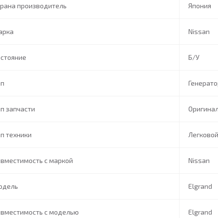
трана производитель
Япония
арка
Nissan
остояние
Б/У
ип
Генерато
п запчасти
Оригина
п техники
Легково
вместимость с маркой
Nissan
одель
Elgrand
овместимость с моделью
Elgrand