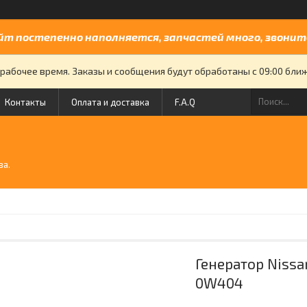
йт постепенно наполняется, запчастей много, звоните
рабочее время. Заказы и сообщения будут обработаны с 09:00 бли
Контакты
Оплата и доставка
F.A.Q
й
ва.
Генератор Nissa
0W404