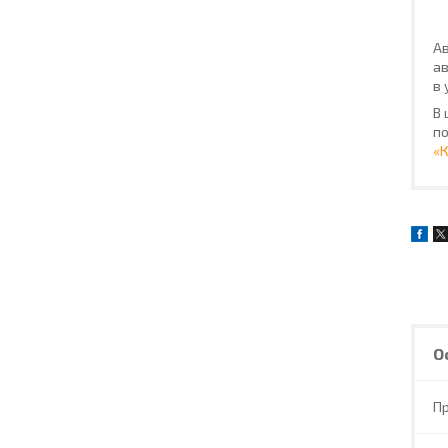
Ав
ав
в 
В 
по
«
О
П