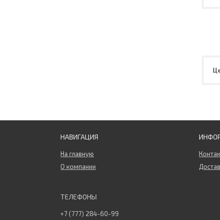
Ц
НАВИГАЦИЯ
ИНФО
На главную
Конта
О компании
Достав
+7 (777) 284-60-99