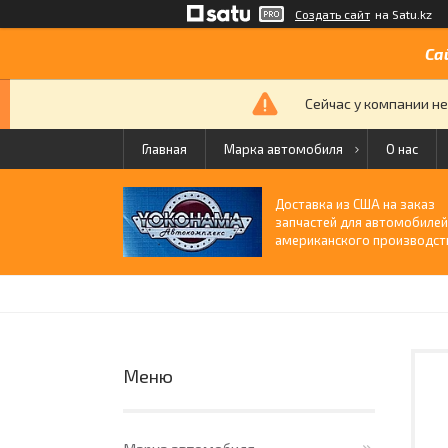
Создать сайт
на Satu.kz
Са
Сейчас у компании не
Главная
Марка автомобиля
О нас
Доставка из США на заказ
запчастей для автомобиле
американского производст