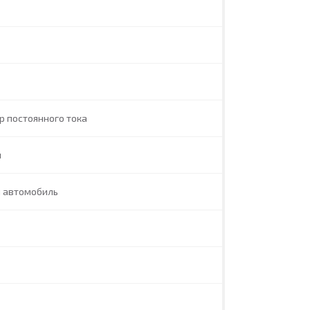
р постоянного тока
л
й автомобиль