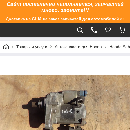
Сайт постепенно наполняется, запчастей
много, звоните!!!
Доставка из США на заказ запчастей для автомобилей аме
Товары и услуги
Автозапчасти для Honda
Honda Sabe