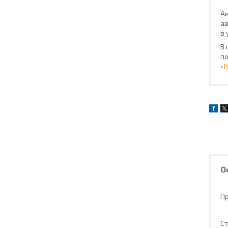
Ав
ав
в 
В 
по
«
О
П
С