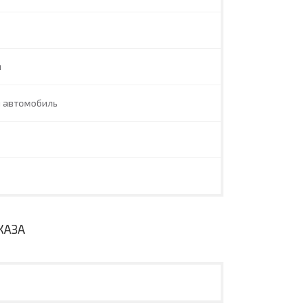
л
й автомобиль
КАЗА