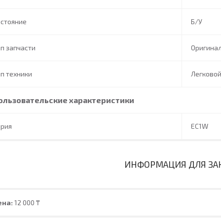
остояние
Б/У
п запчасти
Оригина
п техники
Легково
ользовательские характеристики
ерия
EC1W
ИНФОРМАЦИЯ ДЛЯ ЗА
ена:
12 000 ₸