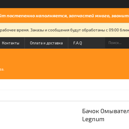
йт постепенно наполняется, запчастей много, звоните
рабочее время. Заказы и сообщения будут обработаны с 09:00 бли
Контакты
Оплата и доставка
F.A.Q
й
ва.
Бачок Омывател
Legnum