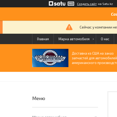
Создать сайт
на Satu.kz
Са
Сейчас у компании не
Главная
Марка автомобиля
О нас
Доставка из США на заказ
запчастей для автомобиле
американского производст