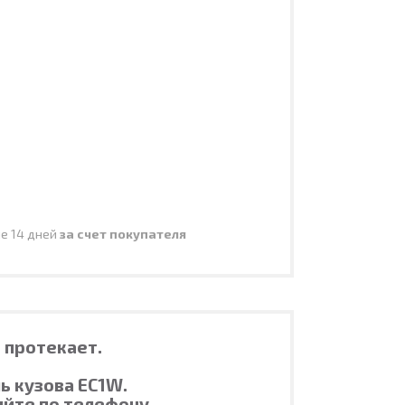
ие 14 дней
за счет покупателя
е протекает.
ь кузова EC1W.
яйте по телефону.