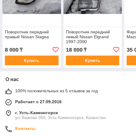
Поворотник передний
Поворотник передний
Фара
правый Nissan Stagea
левый Nissan Elgrand
Mazd
1997-2000
8 000
18 000
35 
₸
₸
Купить
Купить
О нас
100% положительных из 5 отзывов за год
Работает с 27.09.2016
г. Усть-Каменогорск
ул. Бажова 356, Усть-Каменогорск, Казахстан
Контакты