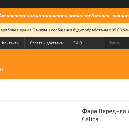
йт постепенно наполняется, запчастей много, звоните
нерабочее время. Заказы и сообщения будут обработаны с 09:00 бли
Контакты
Оплата и доставка
F.A.Q
й
ва.
Фара Передняя 
Celica