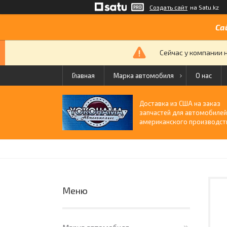
Создать сайт
на Satu.kz
Са
Сейчас у компании 
Главная
Марка автомобиля
О нас
Доставка из США на заказ
запчастей для автомобиле
американского производст