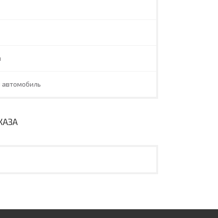
л
й автомобиль
КАЗА