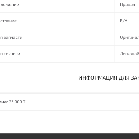
оложение
Правая
остояние
Б/У
п запчасти
Оригина
п техники
Легково
ИНФОРМАЦИЯ ДЛЯ ЗА
ена:
25 000 ₸