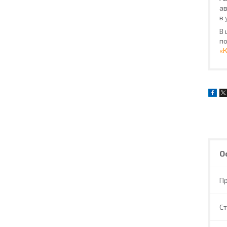
ав
в 
В 
по
«
О
П
С