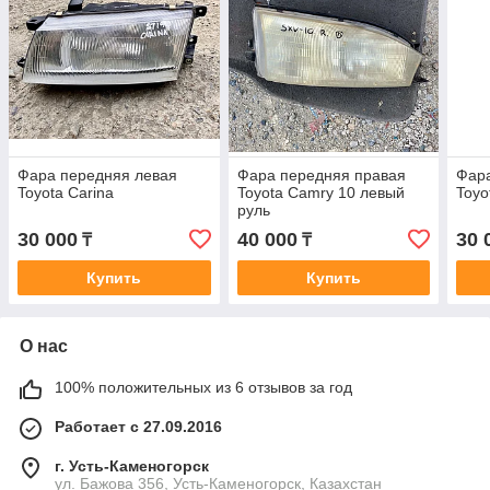
Фара передняя левая
Фара передняя правая
Фара
Toyota Carina
Toyota Camry 10 левый
Toyo
руль
30 000
40 000
30 
₸
₸
Купить
Купить
О нас
100% положительных из 6 отзывов за год
Работает с 27.09.2016
г. Усть-Каменогорск
ул. Бажова 356, Усть-Каменогорск, Казахстан