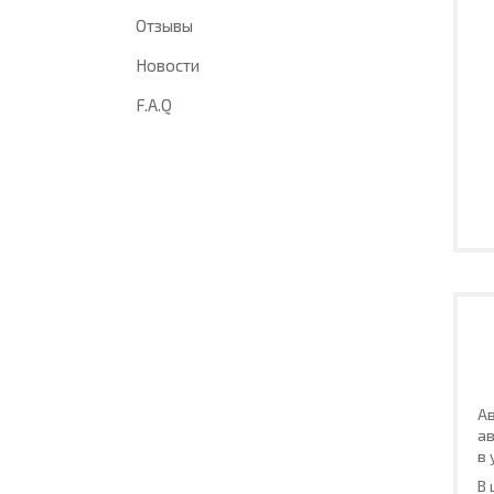
Отзывы
Новости
F.A.Q
Ав
ав
в 
В 