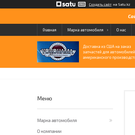
Создать сайт
на Satu.kz
Са
Главная
Марка автомобиля
О нас
Доставка из США на заказ
запчастей для автомобиле
американского производст
Марка автомобиля
О компании