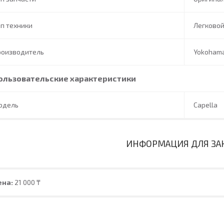
п техники
Легково
роизводитель
Yokoham
ользовательские характеристики
одель
Capella
ИНФОРМАЦИЯ ДЛЯ ЗА
ена:
21 000 ₸