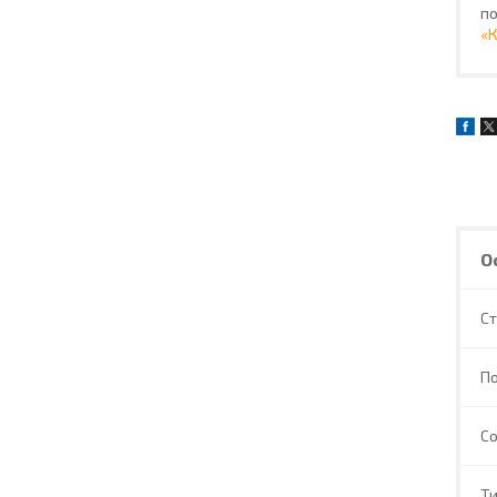
по
«
О
С
П
С
Ти