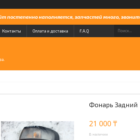
йт постепенно наполняется, запчастей много, звоните
Контакты
Оплата и доставка
F.A.Q
й
ва.
Фонарь Задний 
21 000 ₸
В наличии