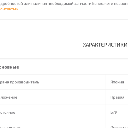
дробностей или наличия необходимой запчасти Вы можете позвони
Контакты»
.
ХАРАКТЕРИСТИКИ
сновные
трана производитель
Япония
оложение
Правая
остояние
Б/У
п запчасти
Оригина